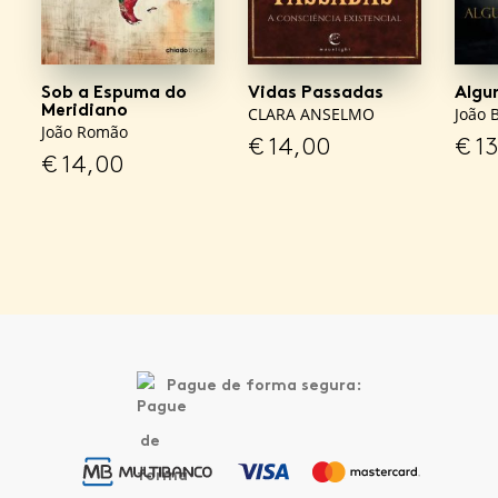
Sob a Espuma do
Vidas Passadas
Algu
Meridiano
CLARA ANSELMO
João B
João Romão
€
14,00
€
13
€
14,00
Pague de forma segura: