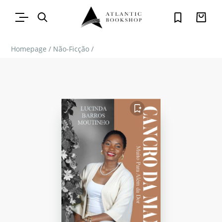
Homepage
/
Não-Ficção
/
FAVORITO