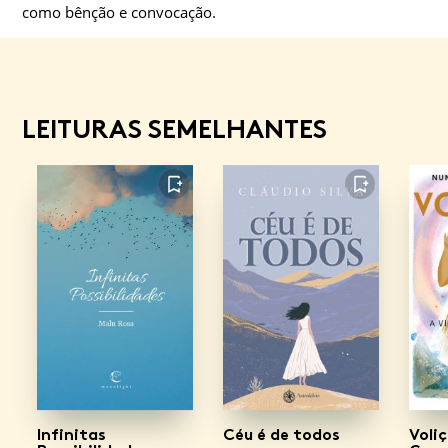
como bênção e convocação.
LEITURAS SEMELHANTES
FAVORITO
FAVORITO
Infinitas
Céu é de todos
Voli