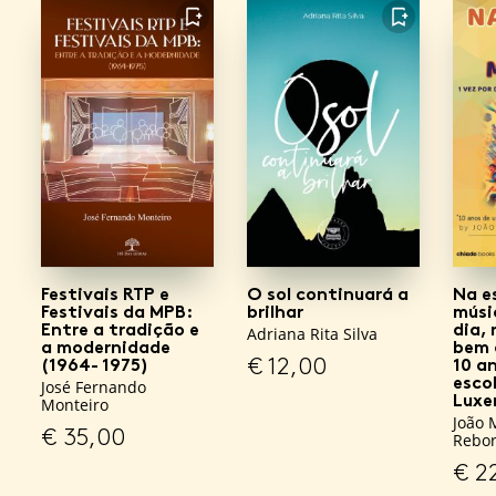
FAVORITO
FAVORITO
Festivais RTP e
O sol continuará a
Na e
Festivais da MPB:
brilhar
músic
Entre a tradição e
dia,
Adriana Rita Silva
a modernidade
bem 
€
12,00
(1964- 1975)
10 a
escol
José Fernando
Luxe
Monteiro
João 
€
35,00
Rebo
€
2