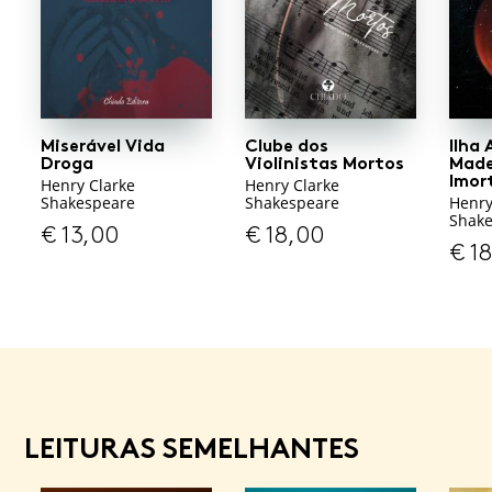
Miserável Vida
Clube dos
Ilha 
Droga
Violinistas Mortos
Made
Imor
Henry Clarke
Henry Clarke
Shakespeare
Shakespeare
Henry
Shak
€
13,00
€
18,00
€
18
LEITURAS SEMELHANTES