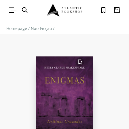
Homepage
/
Não-Ficção
/
FAVORITO