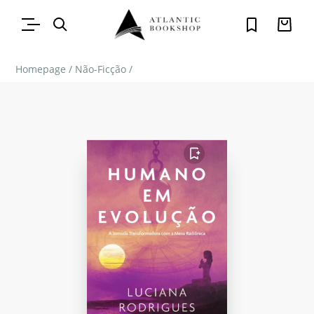
Homepage
/
Não-Ficção
/
FAVORITO