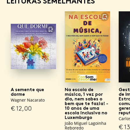
LEITURAS SEMELHANTES
FAVORITO
FAVORITO
A semente que
Na escola de
Gest
dorme
música, 1 vez por
de I
dia, nem sabes o
Estr
Wagner Nacarato
bem que te fazia! -
comu
€
12,00
10 anos de uma
gere
escola inclusiva no
repu
Luxemburgo
Carlo
João Miguel Lagoinha
€
13
Reboredo