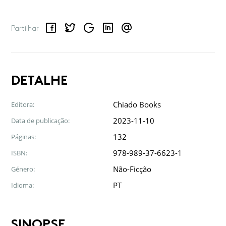
Facebook
Twitter
Google
LinkedIn
Email
Partilhar
DETALHE
Chiado Books
Editora:
2023-11-10
Data de publicação:
132
Páginas:
978-989-37-6623-1
ISBN:
Não-Ficção
Género:
PT
Idioma:
SINOPSE