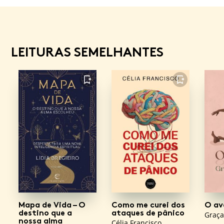
LEITURAS SEMELHANTES
FAVORITO
FAVORITO
Mapa de Vida – O
Como me curei dos
O av
destino que a
ataques de pânico
Graça
nossa alma
Célia Francisco