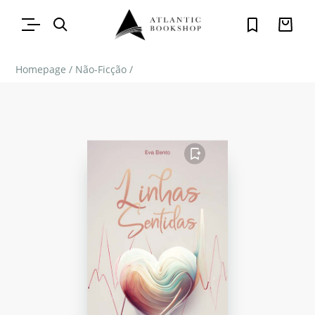
Homepage
/
Não-Ficção
/
FAVORITO