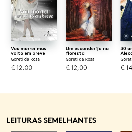
Vou morrer mas
Um esconderijo na
30 a
volto em breve
floresta
Alex
Goreti da Rosa
Goreti da Rosa
Goret
€
12,00
€
12,00
€
14
LEITURAS SEMELHANTES