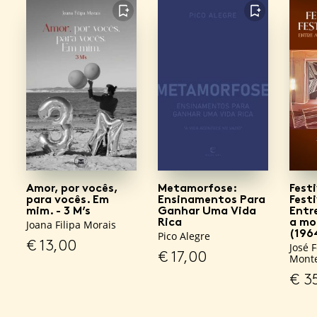
FAVORITO
FAVORITO
Amor, por vocês,
Metamorfose:
Festi
para vocês. Em
Ensinamentos Para
Fest
mim. - 3 M’s
Ganhar Uma Vida
Entr
Rica
a mo
Joana Filipa Morais
(196
Pico Alegre
€
13,00
José 
€
17,00
Monte
€
35