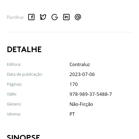
Facebook
Twitter
Google
LinkedIn
Email
Partilhar
DETALHE
Contraluz
Editora:
2023-07-06
Data de publicação:
170
Páginas:
978-989-37-5488-7
ISBN:
Não-Ficção
Género:
PT
Idioma:
SINOPSE