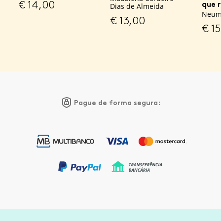
€
14,00
que r
Dias de Almeida
Neuma
€
13,00
€
15
Pague de forma segura: