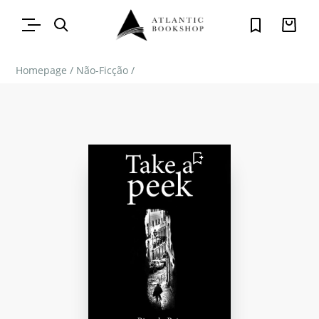
Homepage
/
Não-Ficção
/
FAVORITO