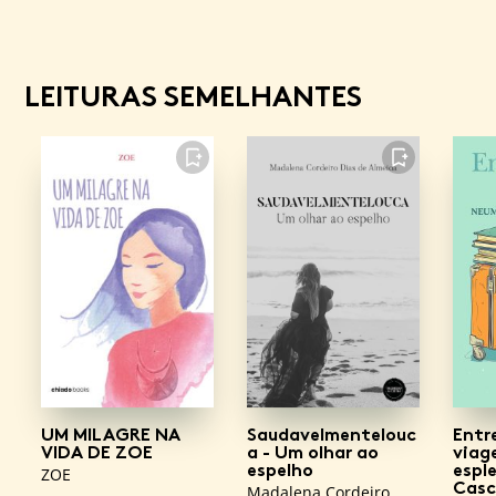
LEITURAS SEMELHANTES
FAVORITO
FAVORITO
UM MILAGRE NA
Saudavelmentelouc
Entre
VIDA DE ZOE
a - Um olhar ao
viag
espelho
espl
ZOE
Casc
Madalena Cordeiro