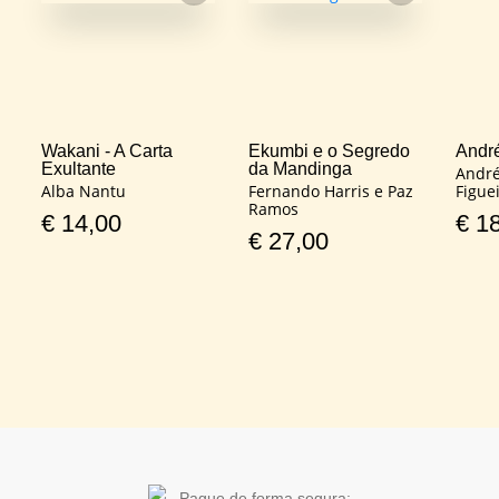
FAVORITO
FAVORITO
Wakani - A Carta
Ekumbi e o Segredo
Andr
Exultante
da Mandinga
André
Alba Nantu
Fernando Harris e Paz
Figue
Ramos
€
14,00
€
18
€
27,00
Pague de forma segura: