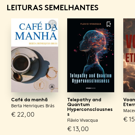
LEITURAS SEMELHANTES
FAVORITO
FAVORITO
Café da manhã
Telepathy and
Voan
Quantum
Eter
Berta Henriques Brás
Hyperconsciousnes
Maced
€
22,00
s
€
15
Flávio Vivacqua
€
13,00