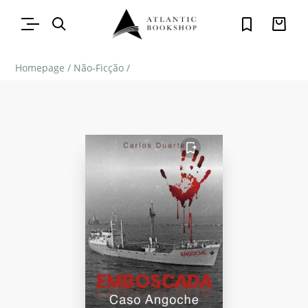
Homepage
/
Não-Ficção
/
FAVORITO