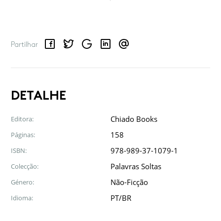
Facebook
Twitter
Google
LinkedIn
Email
Partilhar
DETALHE
Chiado Books
Editora:
158
Páginas:
978-989-37-1079-1
ISBN:
Palavras Soltas
Colecção:
Não-Ficção
Género:
PT/BR
Idioma: