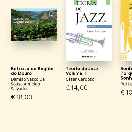
FAVORITO
Retrato da Região
Teoria do Jazz -
Sonh
do Douro
Volume II
Porq
Sonh
Damião Vasco De
César Cardoso
Sousa Almeida
Rui L
€
14,00
Salvador
€
10
€
18,00