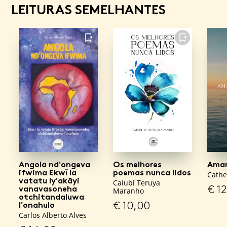
LEITURAS SEMELHANTES
FAVORITO
FAVORITO
Angola nd'ongeva
Os melhores
Aman
ifwima Ekwĩ la
poemas nunca lidos
Cathe
vatatu ly'akãyi
Caiubi Teruya
€
12
vanavasoneha
Maranho
otchitandaluwa
€
10,00
l'onahulo
Carlos Alberto Alves