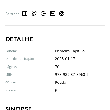
Facebook
Twitter
Google
LinkedIn
Email
Partilhar
DETALHE
Primeiro Capítulo
Editora:
2025-01-17
Data de publicação:
70
Páginas:
978-989-37-8960-5
ISBN:
Poesia
Género:
PT
Idioma:
SINOPSE