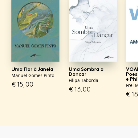
Uma Flor à Janela
Uma Sombra a
VOAR
Dançar
Poes
Manuel Gomes Pinto
e Phi
Filipa Taborda
€
15,00
Frei 
€
13,00
€
18