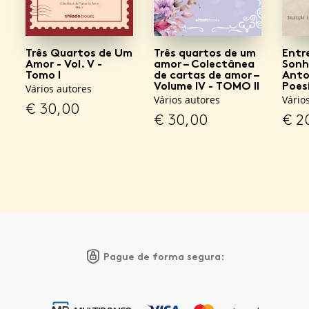
Três Quartos de Um
Três quartos de um
Entr
Amor - Vol. V -
amor – Colectânea
Sonho
Tomo I
de cartas de amor –
Anto
Volume IV - TOMO II
Poes
Vários autores
Vários autores
Vário
€
30,00
€
30,00
€
2
Pague de forma segura: