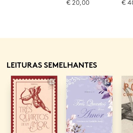
€
20,00
€
4
LEITURAS SEMELHANTES
FAVORITO
FAVORITO