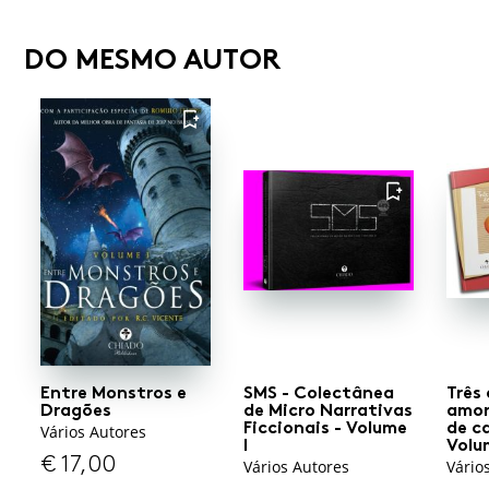
DO MESMO AUTOR
FAVORITO
FAVORITO
Entre Monstros e
SMS - Colectânea
Três
Dragões
de Micro Narrativas
amor
Ficcionais - Volume
de c
Vários Autores
I
Volum
€
17,00
Vários Autores
Vário