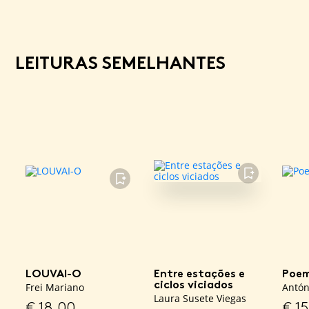
LEITURAS SEMELHANTES
FAVORITO
FAVORITO
LOUVAI-O
Entre estações e
Poem
ciclos viciados
Frei Mariano
Antón
Laura Susete Viegas
€
18,00
€
15