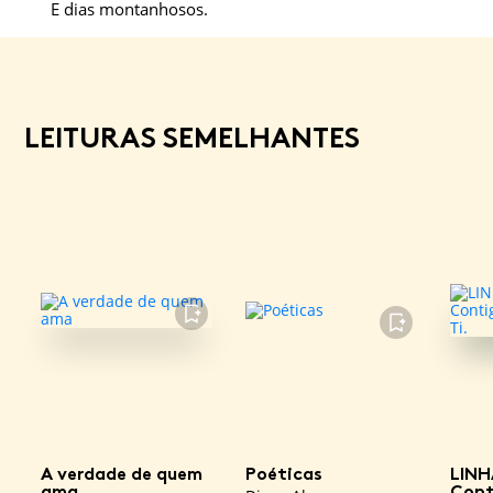
E dias montanhosos.
LEITURAS SEMELHANTES
FAVORITO
FAVORITO
A verdade de quem
Poéticas
LINH
ama
Cont