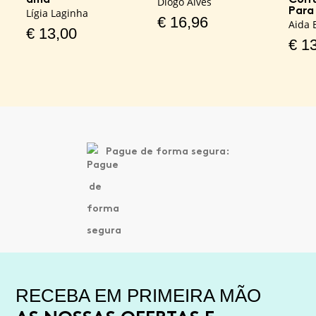
Diogo Alves
Para 
Lígia Laginha
€
16,96
Aida 
€
13,00
€
13
Pague de forma segura:
RECEBA EM PRIMEIRA MÃO