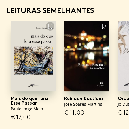
LEITURAS SEMELHANTES
FAVORITO
FAVORITO
Mais do que Fora
Ruínas e Bastiões
Orqu
Esse Passar
José Soares Martins
Jó Du
Paulo Jorge Melo
€
11,00
€
12
€
17,00