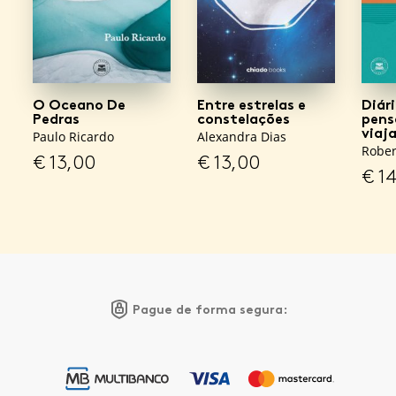
O Oceano De
Entre estrelas e
Diár
Pedras
constelações
pen
viaj
Paulo Ricardo
Alexandra Dias
Rober
€
13,00
€
13,00
€
14
Pague de forma segura: