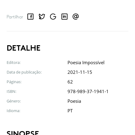
Facebook
Twitter
Google
LinkedIn
Email
Partilhar
DETALHE
Poesia Impossível
Editora:
2021-11-15
Data de publicação:
62
Páginas:
978-989-37-1941-1
ISBN:
Poesia
Género:
PT
Idioma:
SINOPSE