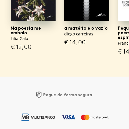
Na poesia me
a matéria e o vazio
Pequ
embalo
poem
diogo carreiras
espi
Lilia Gala
€
14,00
Franc
€
12,00
€
14
Pague de forma segura: