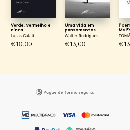
Verde, vermelho e
Uma vida em
Poem
cinza
pensamentos
Me E
Lucas Galati
Walter Rodrigues
TOMÁ
€
10,00
€
13,00
€
13
Pague de forma segura: