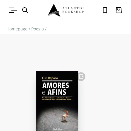
Homepage
/
Poesia
/
FAVORITO