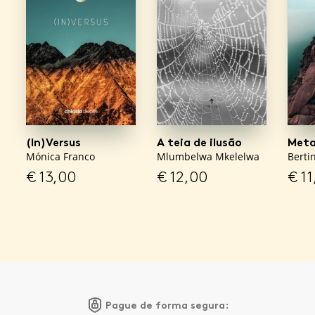
(In)Versus
A teia de ilusão
Meta
Mónica Franco
Mlumbelwa Mkelelwa
Berti
€
13,00
€
12,00
€
11
Pague de forma segura: