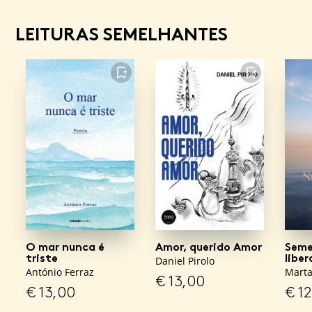
LEITURAS SEMELHANTES
FAVORITO
FAVORITO
O mar nunca é
Amor, querido Amor
Seme
triste
libe
Daniel Pirolo
António Ferraz
Marta
€
13,00
€
13,00
€
12