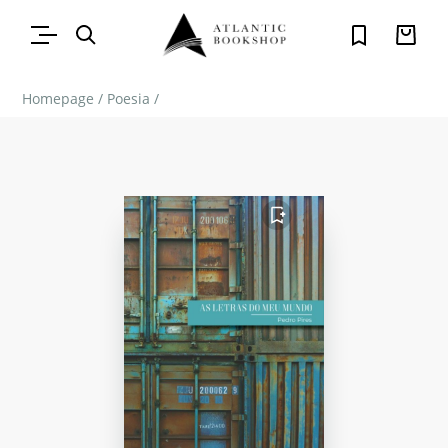
Homepage
/
Poesia
/
FAVORITO