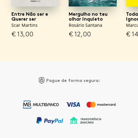
Entre Não ser e
Mergulho no teu
Toda
Querer ser
olhar inquieto
igno
Scar Martins
Rosário Santana
Marcu
€
13,00
€
12,00
€
14
Pague de forma segura: