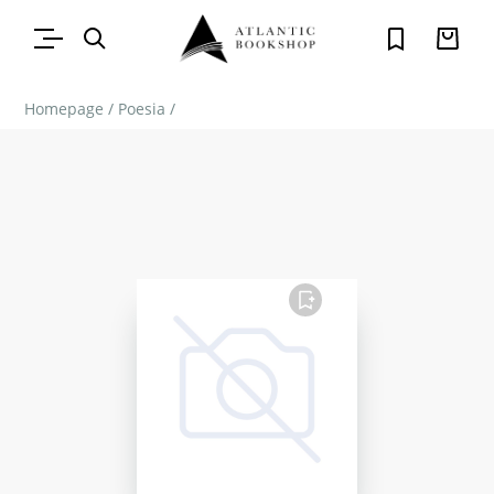
Homepage
/
Poesia
/
FAVORITO