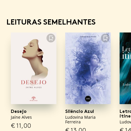
LEITURAS SEMELHANTES
FAVORITO
FAVORITO
Desejo
Silêncio Azul
Letr
itine
Jaíne Alves
Ludovina Maria
Ferreira
Ludov
€
11,00
€
13,00
€
14