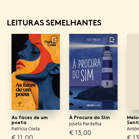
LEITURAS SEMELHANTES
FAVORITO
FAVORITO
As faces de um
À Procura do Sim
Melo
poeta
Sent
Josefa Pardelha
Patrícia Costa
Antón
€
13,00
€
11,00
€
13