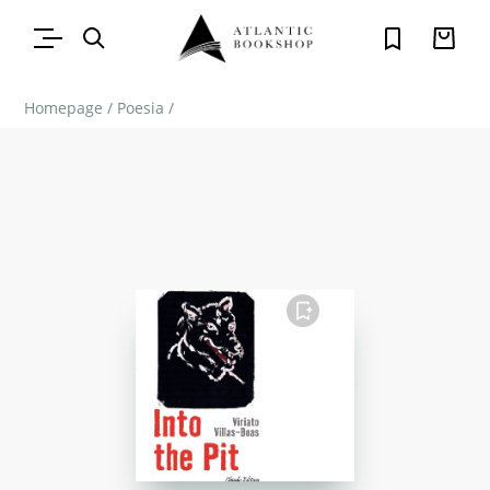
Homepage
/
Poesia
/
FAVORITO