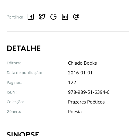
Facebook
Twitter
Google
LinkedIn
Email
Partilhar
DETALHE
Chiado Books
Editora:
2016-01-01
Data de publicação:
122
Páginas:
978-989-51-6394-6
ISBN:
Prazeres Poéticos
Colecção:
Poesia
Género:
SINOPSE