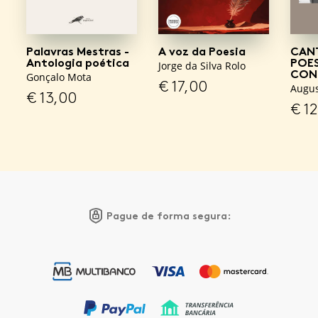
Palavras Mestras -
A voz da Poesia
CANT
Antologia poética
POES
Jorge da Silva Rolo
CON
Gonçalo Mota
€
17,00
Augus
€
13,00
€
12
Pague de forma segura: