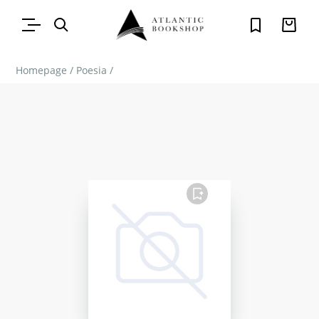
Homepage
/
Poesia
/
FAVORITO