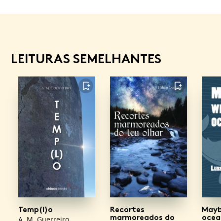
LEITURAS SEMELHANTES
FAVORITO
FAVORITO
Temp(l)o
Recortes
Mayb
marmoreados do
ocean
A. M. Guerreiro