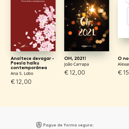
Anoitece devagar -
OH, 2021!
O no
Poesia haiku
João Carrapa
Alexa
contemporânea
€
12,00
€
15
Ana S. Lobo
€
12,00
Pague de forma segura: