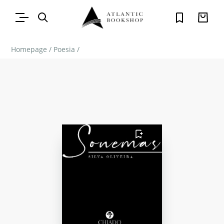
Homepage
/
Poesia
/
FAVORITO