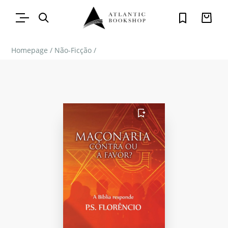
Homepage
/
Não-Ficção
/
FAVORITO