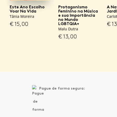
Este Ano Escolho
Protagonismo
A Na
Voar Na Vida
Feminino na Música
Jard
e sua Importância
Tânia Moreira
Carlo
no Mundo
€
15,00
€
13
LGBTQIA+
Malu Dutra
€
13,00
Pague de forma segura: