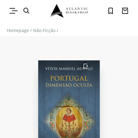
Homepage
/
Não-Ficção
/
FAVORITO