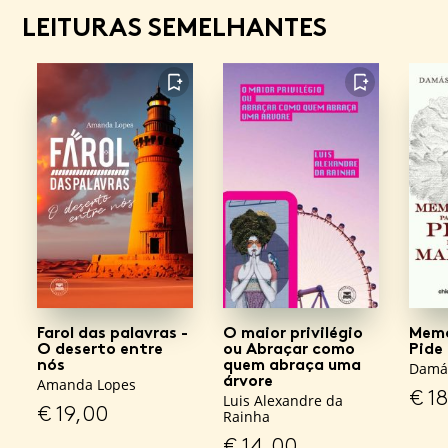
LEITURAS SEMELHANTES
FAVORITO
FAVORITO
Farol das palavras -
O maior privilégio
Memo
O deserto entre
ou Abraçar como
Pide
nós
quem abraça uma
Damás
árvore
Amanda Lopes
€
18
Luis Alexandre da
€
19,00
Rainha
€
14,00