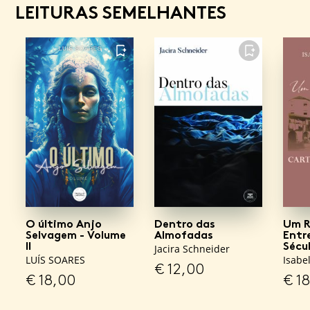
LEITURAS SEMELHANTES
FAVORITO
FAVORITO
O último Anjo
Dentro das
Um R
Selvagem - Volume
Almofadas
Entr
II
Sécu
Jacira Schneider
LUÍS SOARES
Isabe
€
12,00
€
18,00
€
18