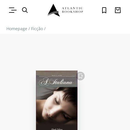
Homepage
/
Ficção
/
FAVORITO