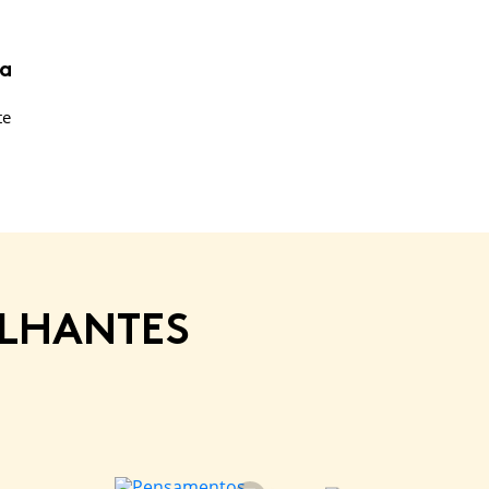
da
te
ELHANTES