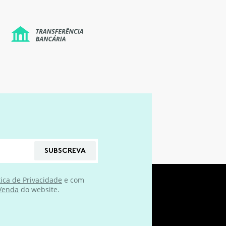
SUBSCREVA
tica de Privacidade
e com
 Venda
do website.