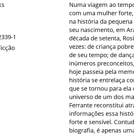
ks
Numa viagem ao tempo, 
com uma mulher forte,
na história da pequena 
seu nascimento, em Ar
2339-1
década de setenta, Ros
vezes: de criança pobr
Ficção
de seu tempo; de dança
inúmeros preconceitos, 
hoje passeia pela mem
história se entrelaça co
que se tornou para ela
universo de um dos maio
Ferrante reconstitui at
informações essa histór
forte e sensível. Contu
biografia, é apenas uma