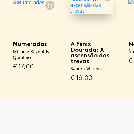
FAVORITO
FAVORITO
Numeradas
A Fénix
N
Dourada: A
Michele Reynolds
Ân
ascensão das
Quintião
€
trevas
€
17,00
Sandro Vilhena
€
16,00