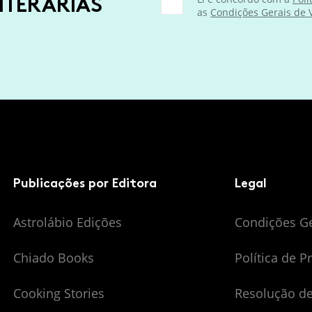
ITERÁRIAS
as
Condições Gerais de
Publicações por Editora
Legal
Astrolábio Edições
Condições G
Chiado Books
Política de P
Cooking Stories
Resolução de