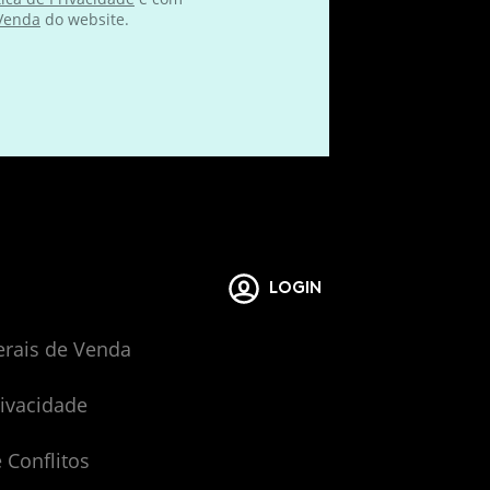
 Venda
do website.
LOGIN
erais de Venda
rivacidade
 Conflitos