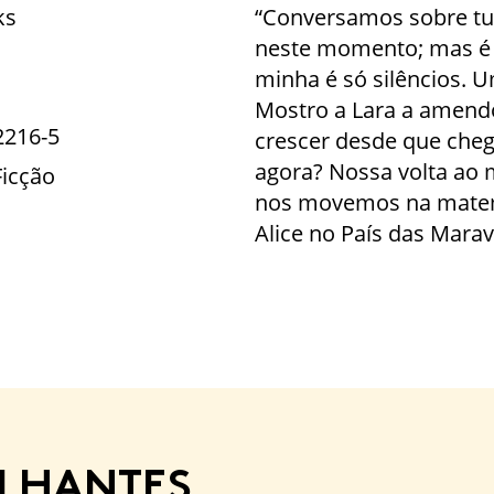
ks
“Conversamos sobre tu
neste momento; mas é di
minha é só silêncios. U
Mostro a Lara a amendo
2216-5
crescer desde que che
agora? Nossa volta ao
Ficção
nos movemos na matemá
Alice no País das Marav
ELHANTES