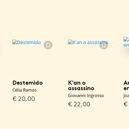
FAVORITO
FAVORITO
Destemido
K'an o
A
assassino
e
Célia Ramos
Giovanni Ingrosso
Jo
€
20,00
€
22,00
€