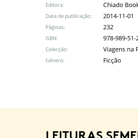
Chiado Boo
Editora:
2014-11-01
Data de publicação:
232
Páginas:
978-989-51-
ISBN:
Viagens na 
Colecção:
Ficção
Género:
LEITURAS SEM