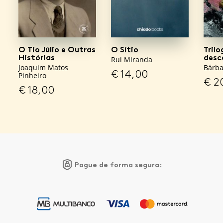
O Tio Júlio e Outras
O Sítio
Trilo
Histórias
desc
Rui Miranda
Joaquim Matos
Bárba
€
14,00
Pinheiro
€
2
€
18,00
Pague de forma segura: