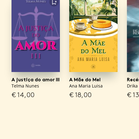
FAVORITO
FAVORITO
A justiça do amor III
A Mãe do Mel
Recé
Telma Nunes
Ana Maria Luisa
Drika
€
14,00
€
18,00
€
13