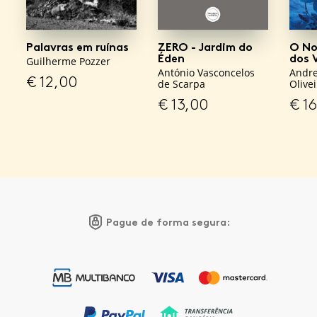
Palavras em ruínas
ZERO - Jardim do
O No
Éden
dos 
Guilherme Pozzer
António Vasconcelos
Andre
€
12,00
de Scarpa
Olivei
€
13,00
€
16
Pague de forma segura: