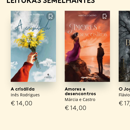
LEITURAS SEMELHANTES
FAVORITO
FAVORITO
A crisálida
Amores e
O Jo
desencontros
Inês Rodrigues
Flávio
Márcia e Castro
€
14,00
€
17
€
14,00