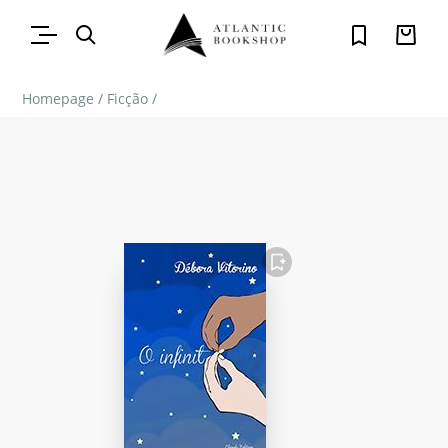
Homepage
/
Ficção
/
FAVORITO