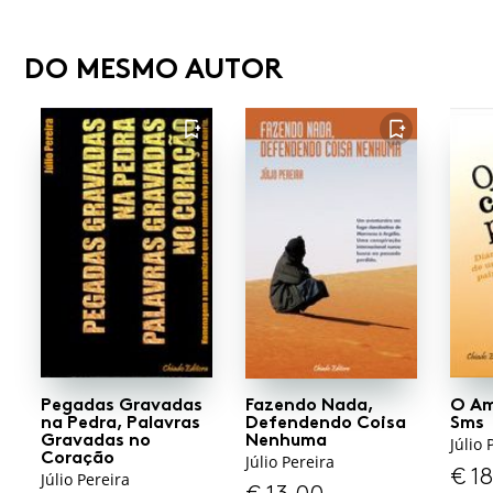
DO MESMO AUTOR
FAVORITO
FAVORITO
Pegadas Gravadas
Fazendo Nada,
O Am
na Pedra, Palavras
Defendendo Coisa
Sms
Gravadas no
Nenhuma
Júlio 
Coração
Júlio Pereira
€
18
Júlio Pereira