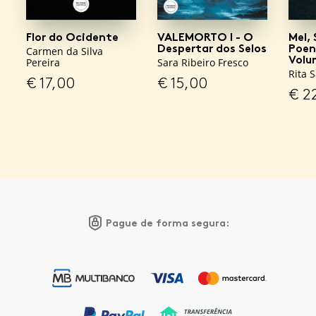
Flor do Ocidente
VALEMORTO I - O
Mel, 
Despertar dos Selos
Poent
Carmen da Silva
Volu
Pereira
Sara Ribeiro Fresco
Rita 
€
17,00
€
15,00
€
2
Pague de forma segura: