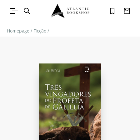
Homepage
/
Ficção
/
FAVORITO