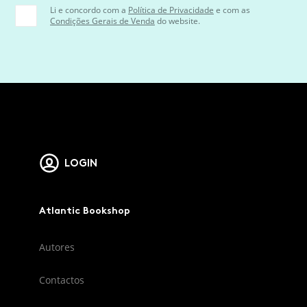
Li e concordo com a
Política de Privacidade
e com as
Condições Gerais de Venda
do website.
LOGIN
Atlantic Bookshop
Autores
Contactos