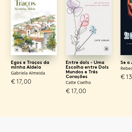
Egos e Traços da
Entre dois - Uma
Se o
minha Aldeia
Escolha entre Dois
Rebec
Mundos e Três
Gabriela Almeida
€
13
Corações
€
17,00
Catte Coelho
€
17,00