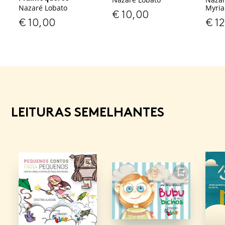
Nazaré Lobato
Myria
€
10,00
€
10,00
€
12
LEITURAS SEMELHANTES
FAVORITO
FAVORITO