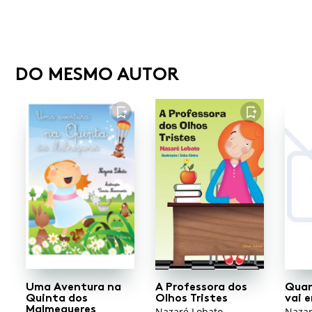
DO MESMO AUTOR
FAVORITO
FAVORITO
Uma Aventura na
A Professora dos
Quan
Quinta dos
Olhos Tristes
vai 
Malmequeres
Nazaré Lobato
Nazar