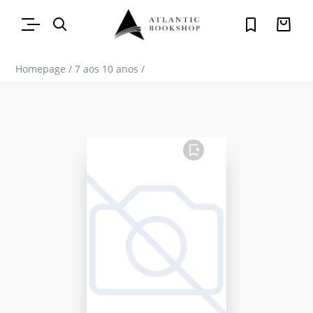
Homepage
/
7 aos 10 anos
/
FAVORITO