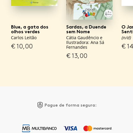
Blue, a gata dos
Sardas, a Duende
O Ja
olhos verdes
sem Nome
Sent
Carlos Leitão
Cátia Gaudêncio e
(n/d)
Ilustradora: Ana Sá
€
10,00
€
14
Fernandes
€
13,00
Pague de forma segura: