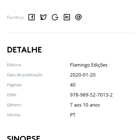
Facebook
Twitter
Google
LinkedIn
Email
Partilhar
DETALHE
Flamingo Edições
Editora:
2020-01-20
Data de publicação:
40
Páginas:
978-989-52-7013-2
ISBN:
7 aos 10 anos
Género:
PT
Idioma:
SINOPSE