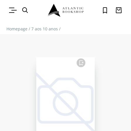
Homepage
/
7 aos 10 anos
/
FAVORITO