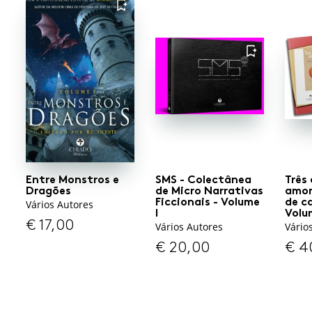
FAVORITO
FAVORITO
Entre Monstros e
SMS - Colectânea
Três
Dragões
de Micro Narrativas
amor
Ficcionais - Volume
de c
Vários Autores
I
Volum
€
17,00
Vários Autores
Vário
€
20,00
€
4