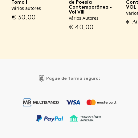
Tomo I
de Poesia
Cont
Contemporânea -
VOL I
Vários autores
Vol VIII
Vário
€
30,00
Vários Autores
€
3
€
40,00
Pague de forma segura: