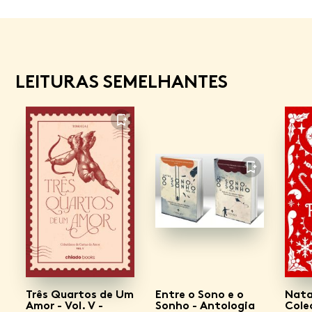
LEITURAS SEMELHANTES
FAVORITO
FAVORITO
Três Quartos de Um
Entre o Sono e o
Nata
Amor - Vol. V -
Sonho - Antologia
Cole