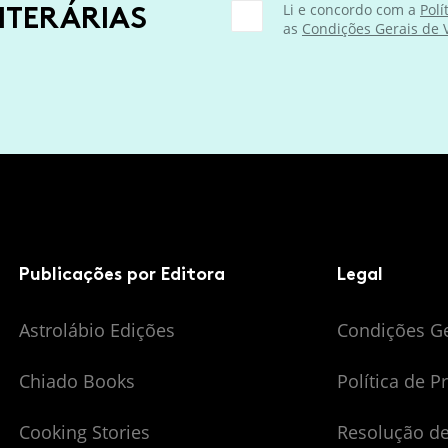
ITERÁRIAS
Li e concordo com a
Polí
as
Condições Gerais de
Publicações por Editora
Legal
Astrolábio Edições
Condições G
Chiado Books
Política de P
Cooking Stories
Resolução de