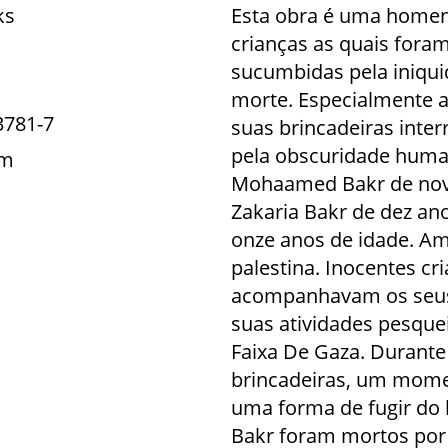
ks
Esta obra é uma homen
crianças as quais fora
sucumbidas pela iniqui
morte. Especialmente a
3781-7
suas brincadeiras inte
pela obscuridade hum
um
Mohaamed Bakr de nove
Zakaria Bakr de dez ano
onze anos de idade. Am
palestina. Inocentes c
acompanhavam os seus 
suas atividades pesque
Faixa De Gaza. Durante
brincadeiras, um mome
uma forma de fugir do 
Bakr foram mortos por 