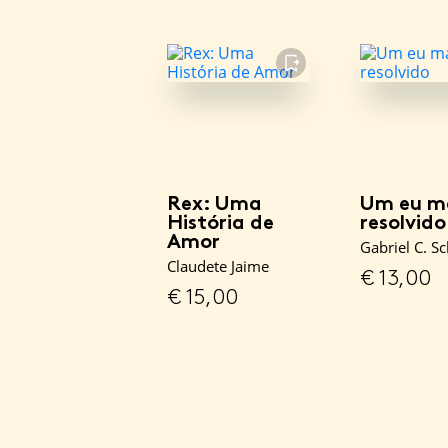
FAVORITO
Rex: Uma
Um eu m
História de
resolvido
Amor
Gabriel C. S
Claudete Jaime
€
13,00
€
15,00