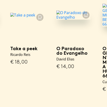
FAVORITO
FAVORITO
Take a peek
O Paradoxo
O
do Evangelho
G
Ricardo Reis
N
David Elias
€
18,00
M
€
14,00
A
H
6
Cu
€