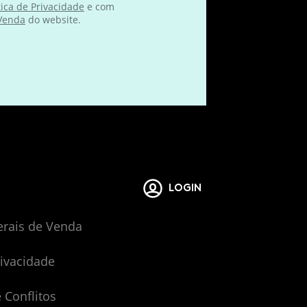
tica de Privacidade
e com
 Venda
do website.
LOGIN
erais de Venda
rivacidade
 Conflitos