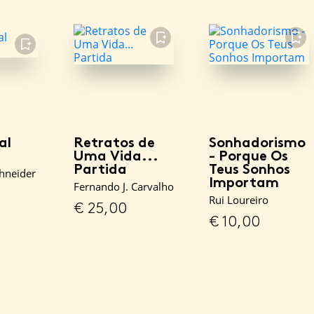
FAVORITO
FAVORITO
FAVORITO
al
Retratos de
Sonhadorismo
Uma Vida...
- Porque Os
Partida
Teus Sonhos
chneider
Importam
Fernando J. Carvalho
Rui Loureiro
€
25,00
€
10,00