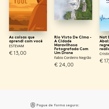
As coisas que
Rio Visto De Cima -
Nat 
aprendi com você
A Cidade
Abai
Maravilhosa
regr
ESTEVAM
Fotografada Com
real
€
13,00
Um Drone
Crist
Fabio Cordeiro Negrão
€
17
€
24,00
Pague de forma segura: