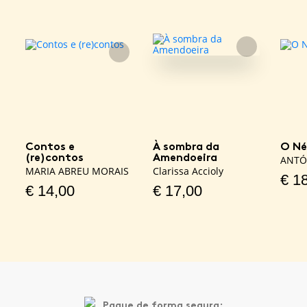
FAVORITO
FAVORITO
Contos e
À sombra da
O Né
(re)contos
Amendoeira
ANTÓ
MARIA ABREU MORAIS
Clarissa Accioly
€
18
€
14,00
€
17,00
Pague de forma segura: