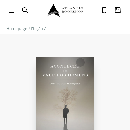
Homepage
/
Ficção
/
FAVORITO