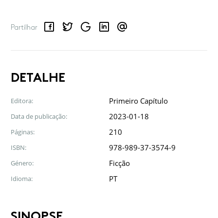
Facebook
Twitter
Google
LinkedIn
Email
Partilhar
DETALHE
Primeiro Capítulo
Editora:
2023-01-18
Data de publicação:
210
Páginas:
978-989-37-3574-9
ISBN:
Ficção
Género:
PT
Idioma:
SINOPSE