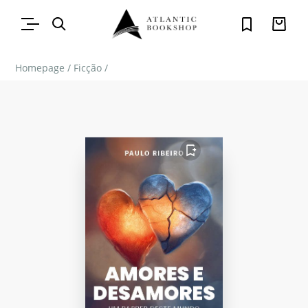
Homepage
/
Ficção
/
FAVORITO