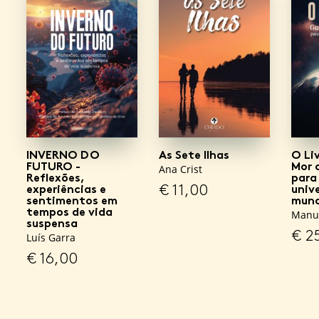
INVERNO DO
As Sete Ilhas
O Li
FUTURO -
Mor 
Ana Crist
Reflexões,
para
€
11,00
experiências e
univ
sentimentos em
mund
tempos de vida
Manue
suspensa
€
25
Luís Garra
€
16,00