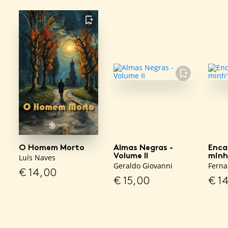
FAVORITO
FAVORITO
O Homem Morto
Almas Negras -
Enca
Volume II
minh
Luís Naves
Geraldo Giovanni
Ferna
€
14,00
€
15,00
€
14