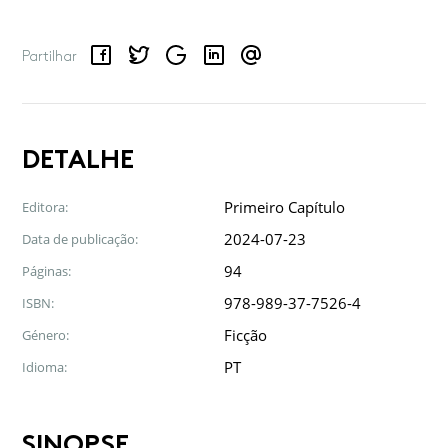
Facebook
Twitter
Google
LinkedIn
Email
Partilhar
DETALHE
Primeiro Capítulo
Editora:
2024-07-23
Data de publicação:
94
Páginas:
978-989-37-7526-4
ISBN:
Ficção
Género:
PT
Idioma:
SINOPSE