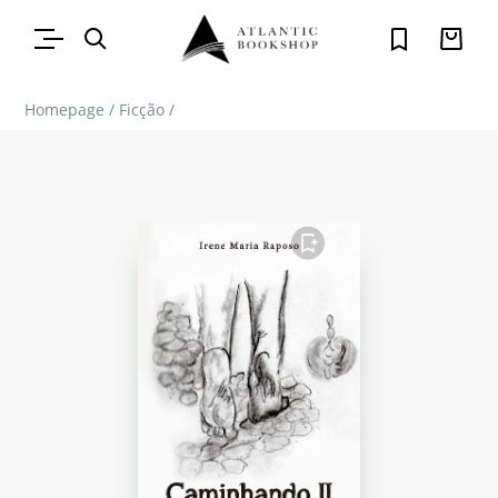
Homepage
/
Ficção
/
FAVORITO