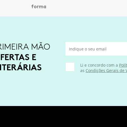
RIMEIRA MÃO
FERTAS E
ITERÁRIAS
Li e concordo com a
Polí
as
Condições Gerais de