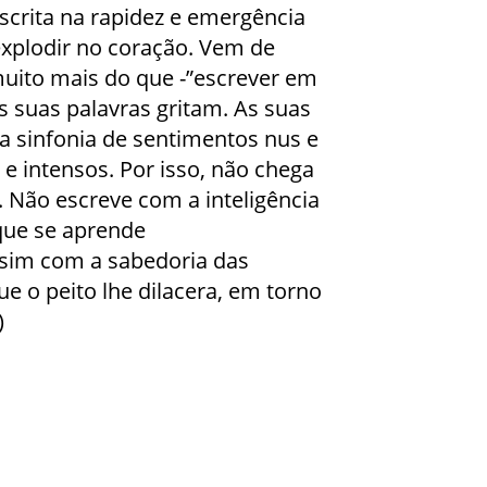
escrita na rapidez e emergência
explodir no coração. Vem de
muito mais do que -”escrever em
as suas palavras gritam. As suas
a sinfonia de sen­timentos nus e
e intensos. Por isso, não chega
z. Não escreve com a inteligência
que se aprende
sim com a sabedoria das
e o peito lhe dilacera, em torno
)