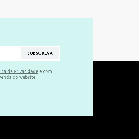
SUBSCREVA
tica de Privacidade
e com
 Venda
do website.