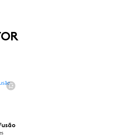
TOR
FAVORITO
Fusão
es