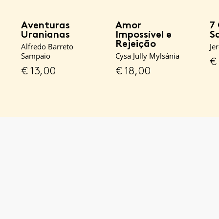
Aventuras
Amor
7
Uranianas
Impossível e
S
Rejeição
Alfredo Barreto
Je
Sampaio
Cysa Jully Mylsánia
€
€
13,00
€
18,00